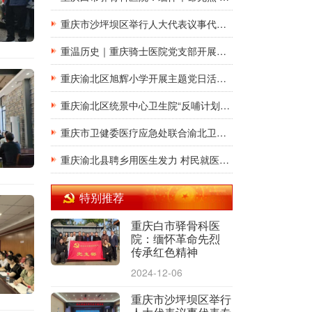
重庆市沙坪坝区举行人大代表议事代表专题培训 西永设立分会场
重温历史｜重庆骑士医院党支部开展主题党日活动
重庆渝北区旭辉小学开展主题党日活动 要求党员干部锤炼道德品行
重庆渝北区统景中心卫生院“反哺计划”县聘乡用医生李娟：默默无闻写担当
重庆市卫健委医疗应急处联合渝北卫健执法支队开展主题党日活动
重庆渝北县聘乡用医生发力 村民就医获得感提升
特别推荐
重庆白市驿骨科医
院：缅怀革命先烈
传承红色精神
2024-12-06
重庆市沙坪坝区举行