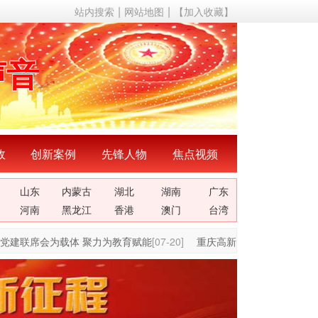
站内搜索
网站地图
【加入收藏】
声音
动态
成果
成就
政
创新案例
先锋人物
焦点视频
山东
内蒙古
湖北
湖南
广东
理论
河南
黑龙江
香港
澳门
台湾
关系
建联席会为载体 聚力为教育赋能
[07-20]
重庆高新区虎溪街道: 党建统领
声音