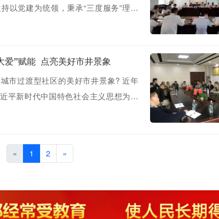
持以党建为统领，秉承“三度服务”理念
的亮度，邻里相融如黄金的纯度”），做
大爱”赋能 点亮美好市井景象
城市过渡型社区的美好市井景象? 近年
近平新时代中国特色社会主义思想为指
强力打造“三爱三和”（即家庭友爱共和睦、
，大胆探索社区工作新思路、新举措、新
“摆龙门阵”方式，凝聚一代又一代、一批
«
1
2
»