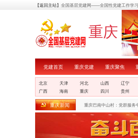
【返回主站】
全国基层党建网——全国性党建工作学
重庆
党建首页
重庆党建
重庆聚焦
北京
天津
河北
山西
辽宁
广西
海南
重庆
四川
贵州
重庆新闻
想道德和纪法教育集中宣讲活动
[01-04]
重庆巴南中山村：党群服务中心