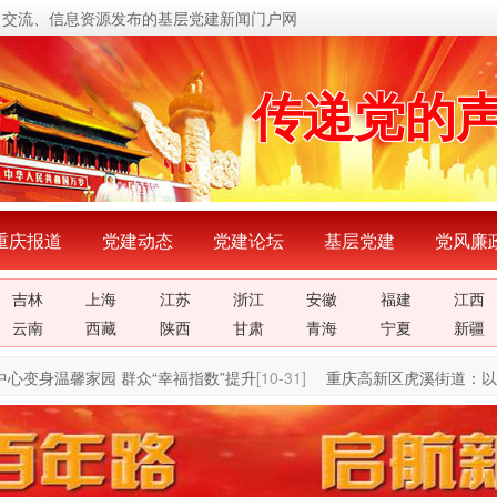
习交流、信息资源发布的基层党建新闻门户网
传递党的
关注党建
展示党建
宣传党建
重庆报道
党建动态
党建论坛
基层党建
党风廉
吉林
上海
江苏
浙江
安徽
福建
江西
传播党建
云南
西藏
陕西
甘肃
青海
宁夏
新疆
密切党群
变身温馨家园 群众“幸福指数”提升
[10-31]
重庆高新区虎溪街道：以党
传递党的