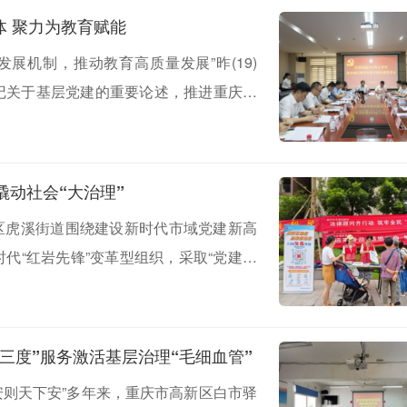
题党日活动。
重庆高新区虎溪街道：以党建联席会为载体 聚力为教育赋能
展机制，推动教育高质量发展”昨(19)
记关于基层党建的重要论述，推进重庆市
溪街道召开服务辖区教育发展专题党建联
永主持，重庆高新区公共服务局、虎溪街
社区（村）等负责人，共70余人出席会
撬动社会“大治理”
新区虎溪街道围绕建设新时代市域党建新高
代“红岩先锋”变革型组织，采取“党建扎
准化、网格运转阵地实体化、网格服务系统
，用基层“小网格”撬动社会“大治理”。
三度”服务激活基层治理“毛细血管”
安则天下安”多年来，重庆市高新区白市驿