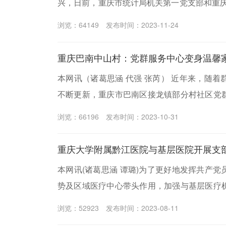
兴，日前，重庆市统计局机关第一党支部和重庆
引领聚合力 党建联建践初心”主题党日活动。
浏览：64149
发布时间：2023-11-24
本网讯（诸葛思涵 代强 张芮） 近年来，随
不断更新，重庆市巴南区接龙镇部分村社区党
不上新时代的需求。2022年起，在巴南区委
浏览：66196
发布时间：2023-10-31
区）党群服务中心优化提升三年行动，着力将
坚强阵地和服务党员群众的温馨家园。
重庆大学附属黔江医院与基层医院开展支
本网讯(诸葛思涵 谭璐)为了更好地发挥共产
势及区域医疗中心带头作用，加强与基层医疗
江医院（重庆市黔江中心医院）党委书记刘忠
浏览：52923
发布时间：2023-08-11
儿普内科、血液肿瘤科、放射科、护理部等组成