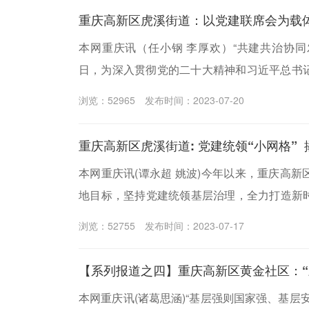
族自治县龙潭镇中心卫生院，开展支部共建主
本网重庆讯（任小钢 李厚欢）“共建共治协同发
日，为深入贯彻党的二十大精神和习近平总书
委六届三次全会精神落地落实，重庆高新区虎
浏览：52965
发布时间：2023-07-20
席会。会议由党工委委员、人大工委主任周祥
道党建联席会成员单位及虎溪街道各部门、各
重庆高新区虎溪街道: 党建统领“小网格” 
议。
本网重庆讯(谭永超 姚波)今年以来，重庆高
地目标，坚持党建统领基层治理，全力打造新时
桩·治理结网”方式，致力推动网格组织体系标
浏览：52755
发布时间：2023-07-17
集成化、网格治理效能常态化，层层放大变革效应
【系列报道之四】重庆高新区黄金社区：“
本网重庆讯(诸葛思涵)“基层强则国家强、基层