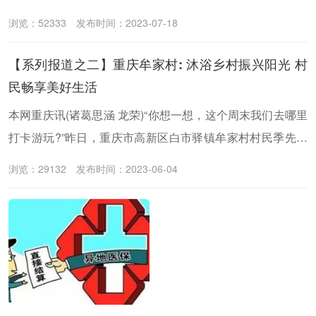
重大决策部署和市委、市政府要求取得的新进展新成效，中
浏览：52333
发布时间：2023-07-18
共重庆市委党建门户七一客户端（七一网）面向全市广泛征
集党建引领乡村振兴创新案例，得到社会各界的积极响应，
【系列报道之二】重庆牟家村: 沐浴乡村振兴阳光 村
共征集到150余个案例。经组织专家评审并参考网络投票结
民畅享美好生活
果，共遴选出重庆市党建引领乡村振兴创新案例100个，现
本网重庆讯(诸葛思涵 龙荣)“你想一想，这个周末我们去哪里
予公布。
打卡游玩?”昨日，重庆市高新区白市驿镇牟家村村民季先生
兴致勃勃地与她的女朋友通过微信聊天，商量其假日休闲游
浏览：29132
发布时间：2023-06-04
的事。