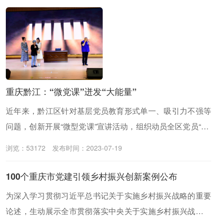
重庆黔江：“微党课”迸发“大能量”
近年来，黔江区针对基层党员教育形式单一、吸引力不强等
问题，创新开展“微型党课”宣讲活动，组织动员全区党员“写”
“晒”“评”“讲”微党课，以“小切口”展现“大主题”，以“小故事”阐
浏览：53172
发布时间：2023-07-19
述“大道理”，推动理论武装走深走实、入脑入心。截至目
前，已成功举办9届“微型党课”宣讲活动。
100个重庆市党建引领乡村振兴创新案例公布
为深入学习贯彻习近平总书记关于实施乡村振兴战略的重要
论述，生动展示全市贯彻落实中央关于实施乡村振兴战略的